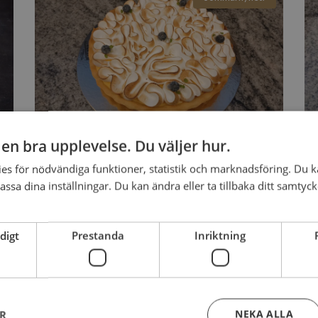
Citronmarängtårta
1 tillgänglig storlek
Till beställning
g en bra upplevelse. Du väljer hur.
2
Citronmarängtårta
576
Än
kr
kr
es för nödvändiga funktioner, statistik och marknadsföring. Du k
assa dina inställningar. Du kan ändra eller ta tillbaka ditt samtyc
Veganvänlig!
Rosen
digt
Prestanda
Inriktning
2 tillgängliga storlekar
Till beställning
NEKA ALLA
ER