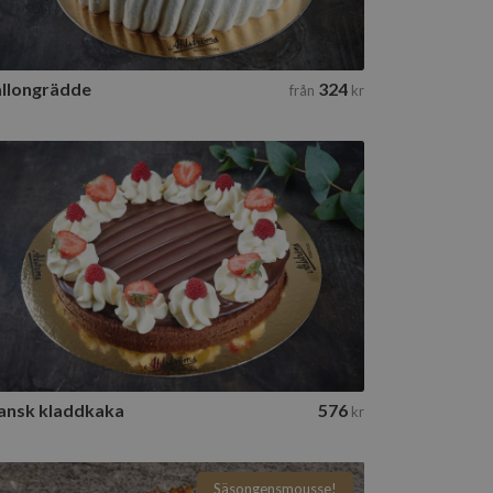
llongrädde
324
från
kr
Fransk kladdkaka
1 tillgänglig storlek
Till beställning
ansk kladdkaka
576
kr
Säsongensmousse!