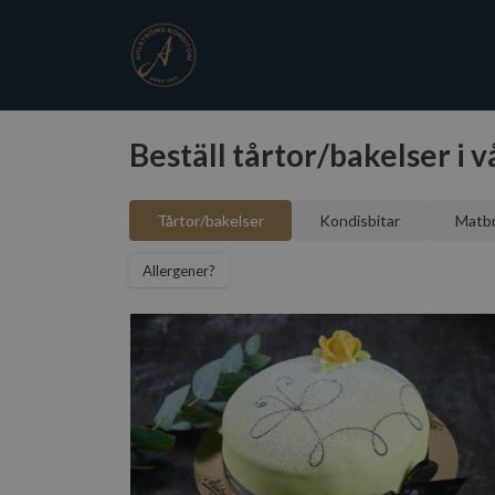
Beställ tårtor/bakelser i v
Tårtor/bakelser
Kondisbitar
Matb
Allergener?
Prinsesstårta
6 tillgängliga storlekar
Till beställning