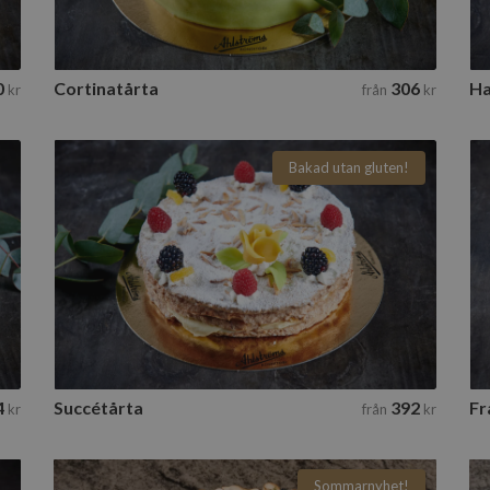
0
Cortinatårta
306
Ha
kr
från
kr
Bakad utan gluten!
Succétårta
2 tillgängliga storlekar
Till beställning
4
Succétårta
392
Fr
kr
från
kr
Sommarnyhet!