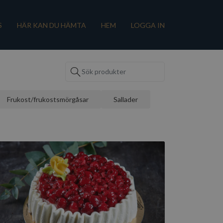
S
HÄR KAN DU HÄMTA
HEM
LOGGA IN
Frukost/frukostsmörgåsar
Sallader
Hallongrädde
6 tillgängliga storlekar
Till beställning