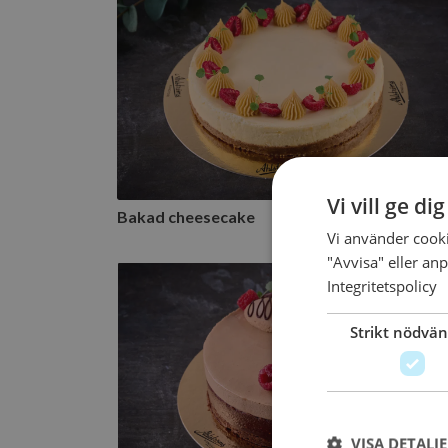
Bakad cheesecake
1 tillgänglig storlek
Till beställning
Vi vill ge di
Bakad cheesecake
61
Vi använder cooki
"Avvisa" eller anp
Integritetspolicy
Festivaltårta
Strikt nödvän
2 tillgängliga storlekar
Till beställning
VISA DETALJ