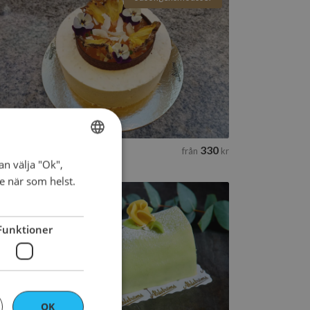
Änggården
2 tillgängliga storlekar
Till beställning
ggården
330
från
kr
an välja "Ok",
SWEDISH
ke när som helst.
ENGLISH
Prinsesslängd
Funktioner
1 tillgänglig storlek
Till beställning
OK