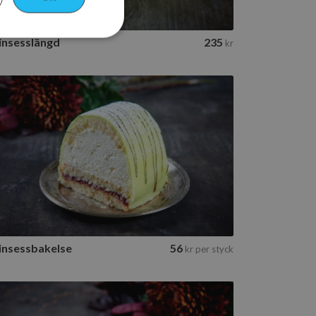
insesslängd
235
kr
bbplatsen kan inte
Prinsessbakelse
 unikt sessions-ID
nds för
er på webbplatsen,
mma ihåg val och
h formulär fungerar
Se info
n. Den innehåller
h används inte för
ring.
av Cookie-
 att komma ihåg
insessbakelse
56
kr
per styck
arens cookie. Det är
Script.com
orrekt.