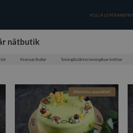
KOLLA LEVERANSPRI
år nätbutik
röd
Kransar/bullar
Smörgåstårtor/smörgåsar/snittar
Ahlströms specialitet!
Cortinatårta
6 tillgängliga storlekar
Till beställning