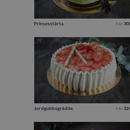
Prinsesstårta
30
från
Jordgubbsgrädde
6 tillgängliga storlekar
Till beställning
Jordgubbsgrädde
32
från