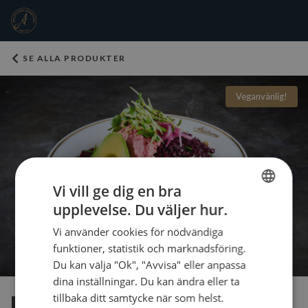
SE ALLA PRODUKTER
Veganvänlig!
Vi vill ge dig en bra
upplevelse. Du väljer hur.
SWEDISH
Vi använder cookies för nödvändiga
ENGLISH
funktioner, statistik och marknadsföring.
Du kan välja "Ok", "Avvisa" eller anpassa
dina inställningar. Du kan ändra eller ta
Botaniska med hummus &
tillbaka ditt samtycke när som helst.