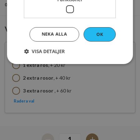
0/30 tecken
Vill du ha extra marsipanrosor
NEKA ALLA
OK
VISA DETALJER
Standard antal rosor
1 extra ros
, + 20 kr
Strikt nödvändigt
Prestanda
Inriktning
2 extra rosor
, + 40 kr
Funktioner
3 extra rosor
, + 60 kr
Strikt nödvändiga kakor tillåter
Radera val
kärnwebbplatsfunktioner som användarinloggning
och kontohantering. Webbplatsen kan inte
användas ordentligt utan strikt nödvändiga cookies.
Namn
Leverantör
/
Domän
sessionid_www.ahlstromskonditori.se
www.ahlstromskonditori.s