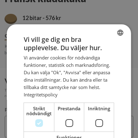
12 bitar - 576 kr
Om produkten
Innehåll
Beställ senast
Vi vill ge dig en bra
Kladdkaka med mastig chokladtryffel, dekoreras med grädde och
upplevelse. Du väljer hur.
SWEDISH
bär.
Vi använder cookies för nödvändiga
ENGLISH
funktioner, statistik och marknadsföring.
Du kan välja "Ok", "Avvisa" eller anpassa
Vill du ha text på tårtan?
dina inställningar. Du kan ändra eller ta
tillbaka ditt samtycke när som helst.
Texten skrivs på tårtan i choklad eller på en skylt av marsipan. Vi
Integritetspolicy
rekommenderar att hålla texten så kort som möjligt för bästa resultat.
Strikt
Prestanda
Inriktning
Pris
35 kr
nödvändigt
Funktioner