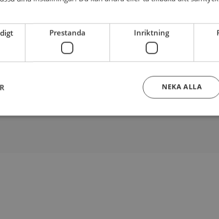
Totalt
36
kr
digt
Prestanda
Inriktning
stycken
 vagnen och handla mera
Köp och gå till kas
NEKA ALLA
ER
Strikt nödvändigt
Prestanda
Inriktning
Funktioner
kor tillåter kärnwebbplatsfunktioner som användarinloggning och kontohantering. We
utan strikt nödvändiga cookies.
Leverantör
/
Domän
Utgång
Beskrivning
tromskonditori.se
www.ahlstromskonditori.se
2
Denna cookie skapar ett
dagar
för besökaren och anvä
grundläggande funktion
till exempel för att ko
säkerställa att sidor oc