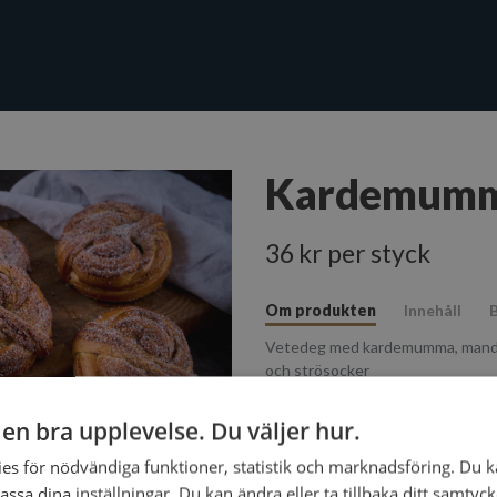
Kardemumm
36 kr per styck
Om produkten
Innehåll
B
Vetedeg med kardemumma, mand
och strösocker
g en bra upplevelse. Du väljer hur.
es för nödvändiga funktioner, statistik och marknadsföring. Du k
assa dina inställningar. Du kan ändra eller ta tillbaka ditt samtyc