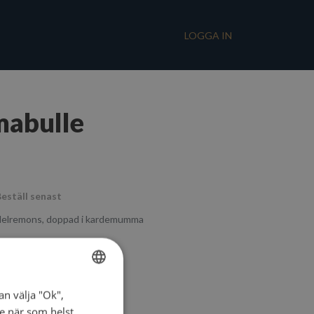
LOGGA IN
abulle
eställ senast
elremons, doppad i kardemumma
an välja "Ok",
SWEDISH
ke när som helst.