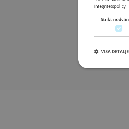
Integritetspolicy
Strikt nödvän
Lägg i
VISA DETALJ
Strikt nödvändiga ka
användas ordentligt 
Namn
sessionid_www.ahls