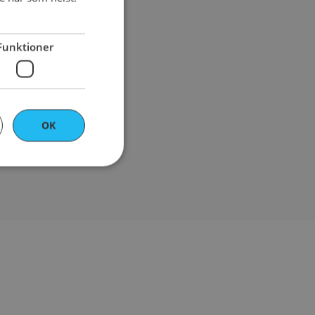
ENGLISH
Funktioner
san
OK
bbplatsen kan inte
 unikt sessions-ID
nds för
er på webbplatsen,
mma ihåg val och
h formulär fungerar