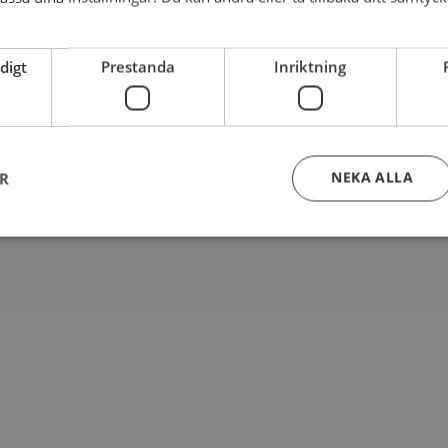
Totalt
95
kr
digt
Prestanda
Inriktning
stycken
 vagnen och handla mera
Köp och gå till kas
NEKA ALLA
ER
Strikt nödvändigt
Prestanda
Inriktning
Funktioner
kor tillåter kärnwebbplatsfunktioner som användarinloggning och kontohantering. We
utan strikt nödvändiga cookies.
Leverantör
/
Domän
Utgång
Beskrivning
tromskonditori.se
www.ahlstromskonditori.se
2
Denna cookie skapar ett
dagar
för besökaren och anvä
grundläggande funktion
till exempel för att ko
säkerställa att sidor oc