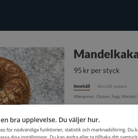
Mandelkak
95 kr per styck
Innehåll
Beställ senast
Allergener
: Gluten, Ägg, Mandel,
Sockerkaka, mandelmassa, mande
g en bra upplevelse. Du väljer hur.
es för nödvändiga funktioner, statistik och marknadsföring. Du k
assa dina inställningar. Du kan ändra eller ta tillbaka ditt samtyc