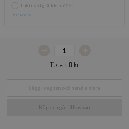
Laktosfri grädde
, + 60 kr
Radera val
Lagringsdeklaration
Namn
Totalt
0
kr
google_auto_fc_cmp_setting
ph_phc_GtkXBKn0eI1mW0WoZMvZLUmgFVhNE20eKkBu9U5Bdic_po
ph_phc_GtkXBKn0eI1mW0WoZMvZLUmgFVhNE20eKkBu9U5Bdic_pri
Lägg i vagnen och handla mera
test
ph_phc_GtkXBKn0eI1mW0WoZMvZLUmgFVhNE20eKkBu9U5Bdic_po
Köp och gå till kassan
cie-session-api-key
cie-cart-key