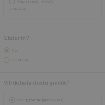
3 extra rosor
, + 60 kr
Namn
Leverantör
/
Domän
Radera val
sessionid_www.ahlstromskonditori.se
www.ahlstromskonditori.s
Glutenfri?
Nej
Ja - 100 kr
Google
Integritetspolicy
Vill du ha laktosfri grädde?
CookieScriptConsent
CookieScript
www.ahlstromskonditori.s
Vanlig grädde (med laktos)