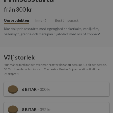
från 300 kr
Om produkten
Innehåll
Beställ senast
Klassisk prinsesstårta med egengjord sockerkaka, vaniljkräm,
hallonsylt, grädde och marsipan. Självklart med ros på toppen!
Välj storlek
Hur många tårtbitar behöver man? Ett förslag är att beräkna 1,5 bit per person.
Då får alla en bit och några kan få en extra. Rester är ju oavsett gott att ha i
kylskåpet :)
6
BITAR -
300 kr
8
BITAR -
392 kr