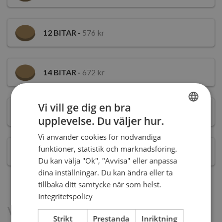
12
BITAR -
576 kr
14
BITAR -
672 kr
Vi vill ge dig en bra
18
BITAR -
846 kr
upplevelse. Du väljer hur.
SWEDISH
Vi använder cookies för nödvändiga
ENGLISH
funktioner, statistik och marknadsföring.
20
BITAR -
920 kr
Du kan välja "Ok", "Avvisa" eller anpassa
dina inställningar. Du kan ändra eller ta
tillbaka ditt samtycke när som helst.
Integritetspolicy
Vill du ha text på tårtan?
Strikt
Prestanda
Inriktning