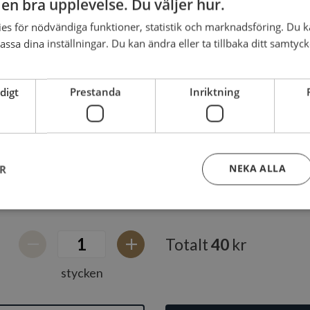
g en bra upplevelse. Du väljer hur.
es för nödvändiga funktioner, statistik och marknadsföring. Du k
lningen här
assa dina inställningar. Du kan ändra eller ta tillbaka ditt samtyc
digt
Prestanda
Inriktning
utenfritt?
NEKA ALLA
ER
Strikt nödvändigt
Prestanda
Inriktning
Funktioner
Totalt
40
kr
kor tillåter kärnwebbplatsfunktioner som användarinloggning och kontohantering. We
stycken
utan strikt nödvändiga cookies.
Leverantör
/
Domän
Utgång
Beskrivning