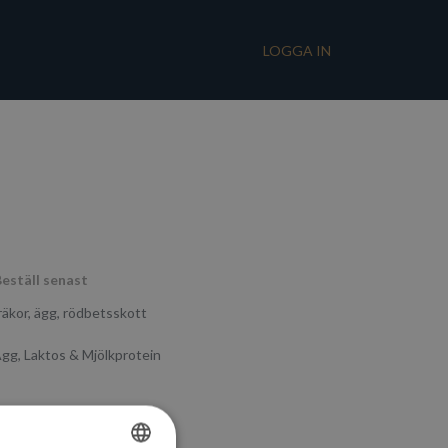
LOGGA IN
eställ senast
räkor, ägg, rödbetsskott