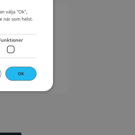
an välja "Ok",
SWEDISH
ke när som helst.
ENGLISH
Funktioner
OK
bbplatsen kan inte