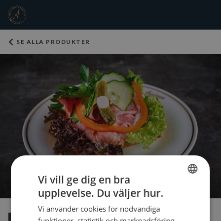
SE ALLA PRODUKTER
Vi vill ge dig en bra
upplevelse. Du väljer hur.
SWEDISH
Vi använder cookies för nödvändiga
ENGLISH
Rostbiffsmörgås
funktioner, statistik och marknadsföring.