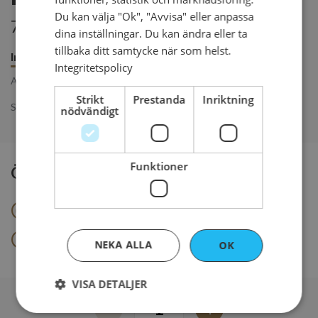
Du kan välja "Ok", "Avvisa" eller anpassa
78 kr per styck
dina inställningar. Du kan ändra eller ta
tillbaka ditt samtycke när som helst.
Innehåll
Beställ senast
Integritetspolicy
Allergener
: Gluten, Ägg, Sulfit, Mjölkprotein
Strikt
Prestanda
Inriktning
Sallad, potatissallad, rostbiff, cornichons, syltlök, paprika
nödvändigt
Funktioner
Önskas brödet glutenfritt?
Nej
Ja - 10 kr
NEKA ALLA
OK
VISA DETALJER