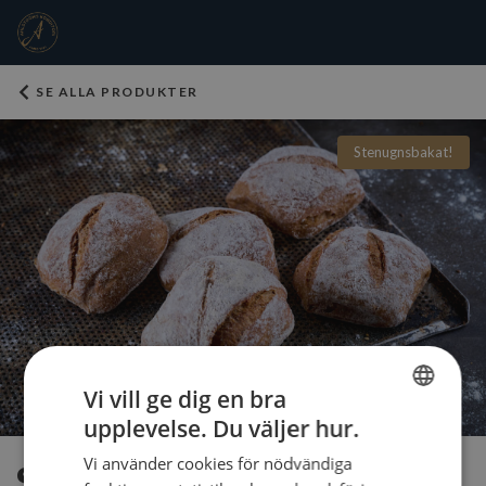
SE ALLA PRODUKTER
Stenugnsbakat!
Vi vill ge dig en bra
upplevelse. Du väljer hur.
SWEDISH
Vi använder cookies för nödvändiga
Surdegsfralla Dinkel
ENGLISH