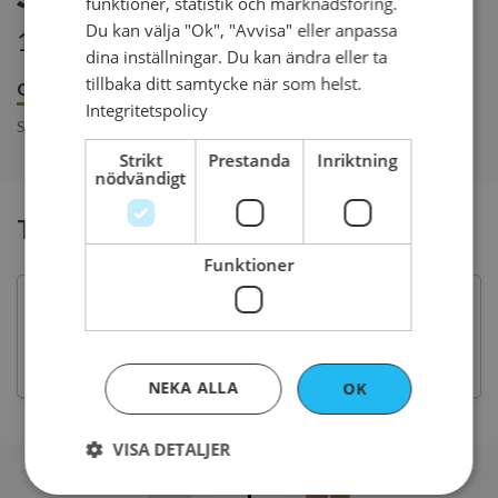
funktioner, statistik och marknadsföring.
Du kan välja "Ok", "Avvisa" eller anpassa
16 kr per styck
dina inställningar. Du kan ändra eller ta
tillbaka ditt samtycke när som helst.
Om produkten
Innehåll
Beställ senast
Integritetspolicy
Stenungsbakad surdegsfralla bakad på Dinkel, malt och surdeg.
Strikt
Prestanda
Inriktning
nödvändigt
Typ av fralla
Funktioner
Ljus
Grov
NEKA ALLA
OK
VISA DETALJER