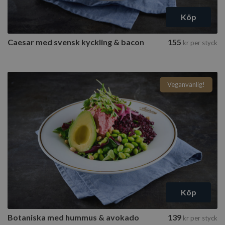
Köp
Caesar med svensk kyckling & bacon
155
kr
per styck
Veganvänlig!
Google
Integritetspolicy
CookieScriptConsent
CookieScript
www.ahlstromskonditori.s
Köp
Botaniska med hummus & avokado
139
kr
per styck