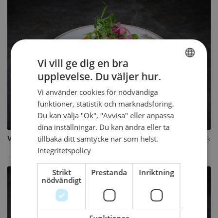
Vi vill ge dig en bra
upplevelse. Du väljer hur.
SWEDISH
Vi använder cookies för nödvändiga
ENGLISH
funktioner, statistik och marknadsföring.
Köp
Du kan välja "Ok", "Avvisa" eller anpassa
dina inställningar. Du kan ändra eller ta
Wiktors favorit med varmrökt lax
159
tillbaka ditt samtycke när som helst.
kr
per styck
Integritetspolicy
Strikt
Prestanda
Inriktning
Vegetarisk!
nödvändigt