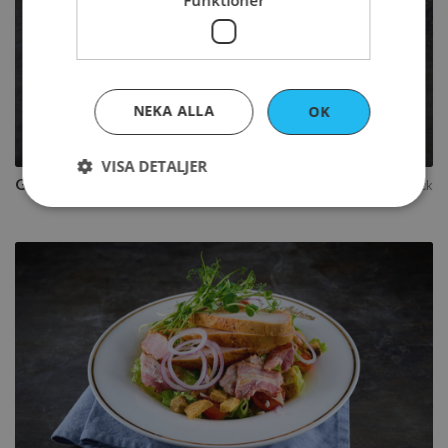
Funktioner
NEKA ALLA
OK
Köp
VISA DETALJER
Gotland med chévreost & rödbetor
145
kr
per styck
Strikt nödvändigt
Prestanda
Inriktning
Funktioner
Strikt nödvändiga kakor tillåter
kärnwebbplatsfunktioner som användarinloggning
och kontohantering. Webbplatsen kan inte
användas ordentligt utan strikt nödvändiga cookies.
Namn
Leverantör
/
Domän
sessionid_www.ahlstromskonditori.se
www.ahlstromskonditori.s